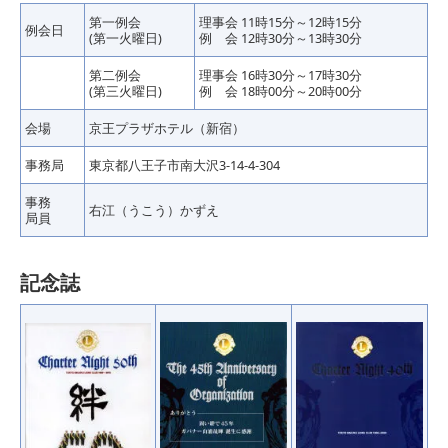
第一例会
理事会 11時15分～12時15分
例会日
(第一火曜日)
例 会 12時30分～13時30分
第二例会
理事会 16時30分～17時30分
(第三火曜日)
例 会 18時00分～20時00分
会場
京王プラザホテル（新宿）
事務局
東京都八王子市南大沢3-14-4-304
事務
右江（うこう）かずえ
局員
記念誌